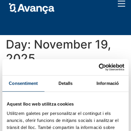
Day:
November 19,
2025
Quan la feina s’accelera, la
Consentiment
Detalls
Informació
resposta ha de ser
immediata
Aquest lloc web utilitza cookies
Utilitzem galetes per personalitzar el contingut i els
anuncis, oferir funcions de mitjans socials i analitzar el
trànsit del lloc. També compartim la informació sobre