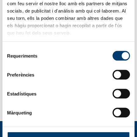
com feu servir el nostre lloc amb els partners de mitjans
socials, de publicitat i d'anàlisis amb qui col·laborem. Al
seu torn, ells la poden combinar amb altres dades que
els hàgiu proporcionat o hagin recopilat a partir de l'ús
que heu fet dels seus serveis.
Selecció
Requeriments
de
consentiment
Hi ha moments en què el ritme d’una empresa
Preferències
s’accelera. Temporades altes, projectes puntuals,
esdeveniments especials o simplement imprevistos que
obliguen a reforçar equips amb urgència. En aquests
Estadístiques
contextos, la flexibilitat i la rapidesa de resposta són
tan importants com la qualitat del servei. A Avança
Activa ho sabem de primera mà. Ens dediquem a […]
Màrqueting