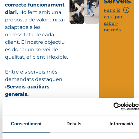
serveis
correcte funcionament
Fes clic
diari.
Ho fem amb una
aquí per
proposta de valor única i
saber-
adaptada a les
ne més
necessitats de cada
client. El nostre objectiu
és donar un servei de
qualitat, eficient i flexible.
Entre els serveis més
demandats destaquen:
•Serveis auxiliars
generals.
•Serveis industrials i
logístics.
•Serveis industrials a
Consentiment
Detalls
Informació
l’educació.
•Serveis industrials a
l’hostaleria.