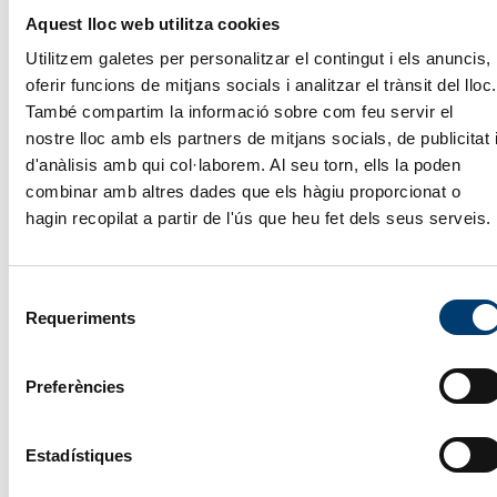
Aquest lloc web utilitza cookies
Utilitzem galetes per personalitzar el contingut i els anuncis,
Vols més informació?
oferir funcions de mitjans socials i analitzar el trànsit del lloc.
També compartim la informació sobre com feu servir el
El nostre equip t’oferirà una
proposta
nostre lloc amb els partners de mitjans socials, de publicitat 
personalitzada
amb els serveis que millor s’adaptin
d'anàlisis amb qui col·laborem. Al seu torn, ells la poden
a les teves necessitats.
combinar amb altres dades que els hàgiu proporcionat o
Nom i cognoms
*
hagin recopilat a partir de l'ús que heu fet dels seus serveis.
Selecció
Telèfon
*
Requeriments
de
consentiment
Preferències
Correu electrònic
*
Estadístiques
He llegit i accepto la
clàusula d’Informació sobre