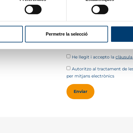
Nom i cognoms
*
tzada
amb
itats.
Correu electrònic
*
Permetre la selecció
He llegit i accepto la
clàusula
Autoritzo al tractament de l
per mitjans electrònics
Enviar