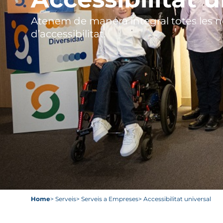
Atenem de manera integral totes les n
d’accessibilitat.
Home
> Serveis
> Serveis a Empreses
> Accessibilitat universal