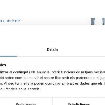
x cobrir de
est tema,
ectònic de
ssants
,
Detalls
de
nostre
kies
ualtat entre
nseguim
tzar el contingut i els anuncis, oferir funcions de mitjans socials i
habitatges,
 sobre com feu servir el nostre lloc amb els partners de mitjans 
m. Al seu torn, ells la poden combinar amb altres dades que els 
 heu fet dels seus serveis.
Preferències
Estadístiques