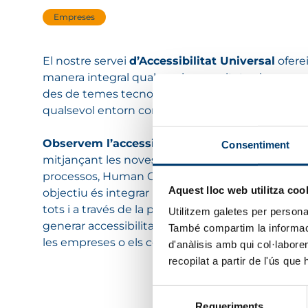
Empreses
El nostre servei
d’Accessibilitat Universal
oferei
manera integral qualsevol necessitat sobre aqu
des de temes tecnològics fins de disseny arquit
qualsevol entorn construït.
Observem l’accessibilitat en tots els seus ve
Consentiment
mitjançant les noves tecnologies, el diagnòstic 
processos, Human City, entre altres. Pel que, el 
Aquest lloc web utilitza coo
objectiu és integrar persones per a establir la ig
tots i a través de la promoció de la inclusió aco
Utilitzem galetes per personali
generar accessibilitat en diferents llocs com els 
També compartim la informació
les empreses o els complexos esportius.
d'anàlisis amb qui col·labore
recopilat a partir de l'ús que
Selecció
Requeriments