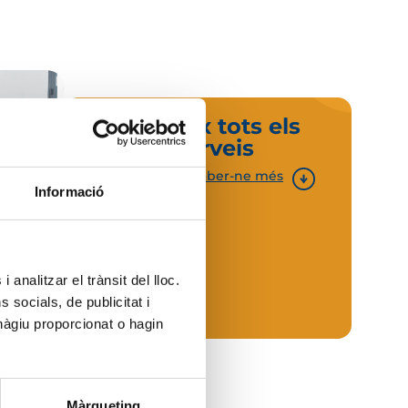
Descobreix tots els
nostres serveis
Fes clic aquí per saber-ne més
Informació
 analitzar el trànsit del lloc.
socials, de publicitat i
hàgiu proporcionat o hagin
Màrqueting