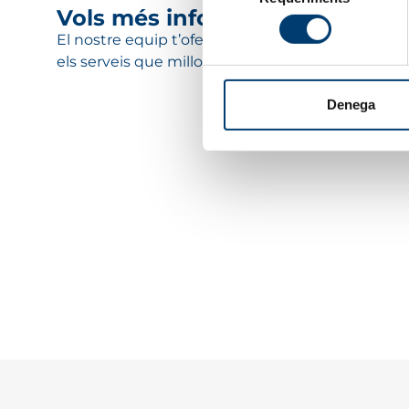
de
Vols més informació?
consentiment
El nostre equip t’oferirà una
proposta personali
els serveis que millor s’adaptin a les teves necess
Denega