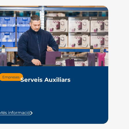
Empreses
Em
Serveis Auxiliars
Més informació
Més