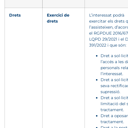
Drets
Exercici de
L’interessat podrà
drets
exercitar els drets 
l’assisteixen, d’ac
el RGPDUE 2016/679
LQPD 29/2021 i el 
391/2022 i que són:
Dret a sol·lici
l’accés a les 
personals rela
l’interessat.
Dret a sol·lici
seva rectifica
supressió.
Dret a sol·lici
limitació del 
tractament.
Dret a oposar
tractament.
Dret a la port