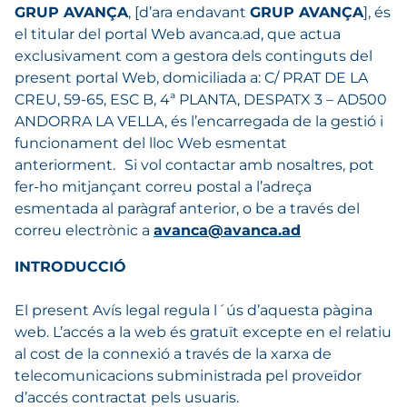
GRUP AVANÇA
, [d’ara endavant
GRUP AVANÇA
], és
el titular del portal Web avanca.ad, que actua
exclusivament com a gestora dels continguts del
present portal Web, domiciliada a: C/ PRAT DE LA
CREU, 59-65, ESC B, 4ª PLANTA, DESPATX 3 – AD500
ANDORRA LA VELLA, és l’encarregada de la gestió i
funcionament del lloc Web esmentat
anteriorment. Si vol contactar amb nosaltres, pot
fer-ho mitjançant correu postal a l’adreça
esmentada al paràgraf anterior, o be a través del
correu electrònic a
avanca@avanca.ad
INTRODUCCIÓ
El present Avís legal regula l´ús d’aquesta pàgina
web. L’accés a la web és gratuït excepte en el relatiu
al cost de la connexió a través de la xarxa de
telecomunicacions subministrada pel proveïdor
d’accés contractat pels usuaris.