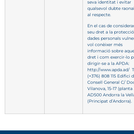
seva identitat i evitar
qualsevol dubte raona
al respecte.
En el cas de considerar
seu dret a la protecci
dades personals vulner
vol conèixer més
informació sobre aqu
dret i com exercir-lo 
dirigir-se a la APDA:
http://www.apda.ad/
T
(+376) 808 115 Edifici d
Consell General C/ Do
Vilanova, 15-17 (planta 
AD500 Andorra la Vell
(Principat d’Andorra).