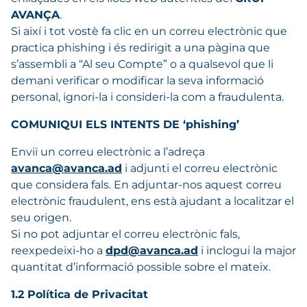
AVANÇA
.
Si així i tot vostè fa clic en un correu electrònic que
practica phishing i és redirigit a una pàgina que
s’assembli a “Al seu Compte” o a qualsevol que li
demani verificar o modificar la seva informació
personal, ignori-la i consideri-la com a fraudulenta.
COMUNIQUI ELS INTENTS DE ‘phishing’
Enviï un correu electrònic a l’adreça
avanca@avanca.ad
i adjunti el correu electrònic
que considera fals. En adjuntar-nos aquest correu
electrònic fraudulent, ens està ajudant a localitzar el
seu origen.
Si no pot adjuntar el correu electrònic fals,
reexpedeixi-ho a
dpd@avanca.ad
i inclogui la major
quantitat d’informació possible sobre el mateix.
1.2 Política de Privacitat