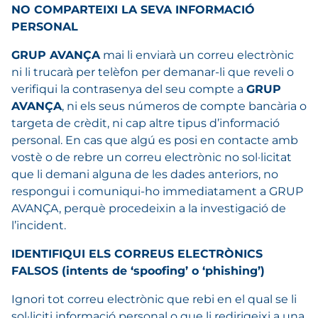
NO COMPARTEIXI LA SEVA INFORMACIÓ
PERSONAL
GRUP AVANÇA
mai li enviarà un correu electrònic
ni li trucarà per telèfon per demanar-li que reveli o
verifiqui la contrasenya del seu compte a
GRUP
AVANÇA
, ni els seus números de compte bancària o
targeta de crèdit, ni cap altre tipus d’informació
personal. En cas que algú es posi en contacte amb
vostè o de rebre un correu electrònic no sol·licitat
que li demani alguna de les dades anteriors, no
respongui i comuniqui-ho immediatament a GRUP
AVANÇA, perquè procedeixin a la investigació de
l’incident.
IDENTIFIQUI ELS CORREUS ELECTRÒNICS
FALSOS (intents de ‘spoofing’ o ‘phishing’)
Ignori tot correu electrònic que rebi en el qual se li
sol·liciti informació personal o que li redirigeixi a una