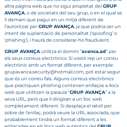
altra pàgina web que no sigui propietat del
GRUP
AVANÇA
, o de societats del seu grup, o en el qual se
li demani que pagui en un mitjà diferent de
l’autoritzat per
GRUP AVANÇA
, ja que podria ser un
intent de suplantació de personalitat (‘spoofing’ o
‘phishing’), i haurà de considerar-ho fraudulent.
GRUP AVANÇA
utilitza el domini “
avanca.ad
” per
els seus correus electrònics. Si vostè rep un correu
electrònic amb un format diferent, per exemple:
grupavanca.security@hotmail.com, pot estar segur
que és un correu fals. Alguns correus electrònics
que practiquen phishing contenen enllaços a llocs
web que utilitzen la paraula “
GRUP AVANÇA
” a la
seva URL, però que li dirigiran a un lloc web
completament diferent. Si desplaça el ratolí per
sobre de l’enllaç, podrà veure la URL associada, que
probablement tindrà un format diferent a les
enllaçades en els llocs web autèntics del
GRUP