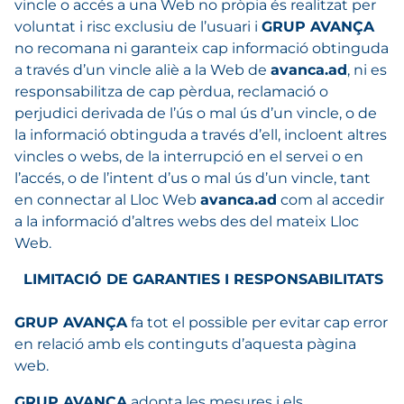
vincle o accés a una Web no pròpia és realitzat per
voluntat i risc exclusiu de l’usuari i
GRUP AVANÇA
no recomana ni garanteix cap informació obtinguda
a través d’un vincle aliè a la Web de
avanca.ad
, ni es
responsabilitza de cap pèrdua, reclamació o
perjudici derivada de l’ús o mal ús d’un vincle, o de
la informació obtinguda a través d’ell, incloent altres
vincles o webs, de la interrupció en el servei o en
l’accés, o de l’intent d’us o mal ús d’un vincle, tant
en connectar al Lloc Web
avanca.ad
com al accedir
a la informació d’altres webs des del mateix Lloc
Web.
LIMITACIÓ DE GARANTIES I RESPONSABILITATS
GRUP AVANÇA
fa tot el possible per evitar cap error
en relació amb els continguts d’aquesta pàgina
web.
GRUP AVANÇA
adopta les mesures i els