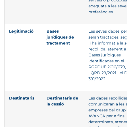
serveis o productes
adequats a les seve
preferències.
Legitimació
Bases
Les seves dades pe
jurídiques de
seran tractades, se
tractament
li ha informat a la 
recollida, atenent a
Bases jurídiques
identificades en el
RGPDUE 2016/679, 
LQPD 29/2021 i el 
391/2022.
Destinataris
Destinataris de
Les dades recollide
la cessió
comunicaran a les a
empreses del grup
AVANÇA per a fins
determinats, atene