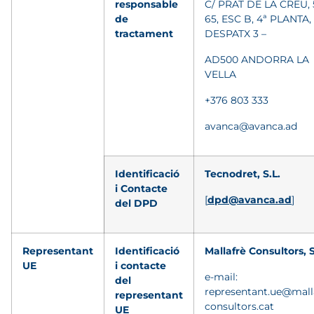
responsable
C/ PRAT DE LA CREU, 
de
65, ESC B, 4ª PLANTA,
tractament
DESPATX 3 –
AD500 ANDORRA LA
VELLA
+376 803 333
avanca@avanca.ad
Identificació
Tecnodret, S.L.
i Contacte
[
dpd@avanca.ad
]
del DPD
Representant
Identificació
Mallafrè Consultors, 
UE
i contacte
e-mail:
del
representant.ue@mall
representant
consultors.cat
UE