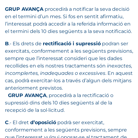
GRUP AVANÇA
procedirà a notificar la seva decisió
en el termini d’un mes. Si fos en sentit afirmatiu,
l’interessat podrà accedir a la referida informació en
el termini dels 10 dies següents a la seva notificació.
B
.- Els drets de
rectificació i supressió
podran ser
exercitats, conformement a les següents previsions,
sempre que l’interessat consideri que les dades
recollides en els nostres tractaments són
inexactes,
incomplertes, inadequades o excessives
. En aquest
cas, podrà exercitar-los a través d’algun dels mitjans
anteriorment previstos.
GRUP AVANÇA
, procedirà a la rectificació o
supressió dins dels 10 dies següents al de la
recepció de la sol·licitud.
C
.- El dret
d’oposició
podrà ser exercitat,
conformement a les següents previsions, sempre
que l’interessat vulgui oposar-se al tractament de