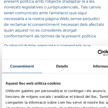
present política amb l’objecte d’adaptar-la a les
novetats legislatives o jurisprudencials.. Tals canvis
seran comunicats amb l’antelació que sigui
necessària a la nostra pàgina Web, sense perjudici
de reclamar el consentiment necessari dels afectats
quan aquest no es considerés atorgat
conformement als termes de la present política.
Qualsevol dubte, pregunta o comentaris que
pogués albergar amb referència a la present
normativa, no dubti a consultar-les dirigint la seva
comunicació sobre aquest tema a:
Consentiment
Detalls
Informac
avanca@avanca.ad
1.3 Informació Addicional
Aquest lloc web utilitza cookies
Utilitzem galetes per personalitzar el contingut i els anuncis, 
PROTECCIÓ DE DADES PERSONALS
RGPDUE 2016/679 –
funcions de mitjans socials i analitzar el trànsit del lloc. Tam
29/2021 – DECRET 391/2022
compartim la informació sobre com feu servir el nostre lloc
Informació addicional