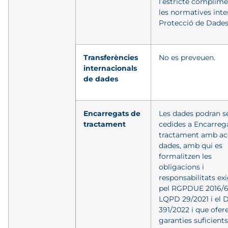
l’estricte complim
les normatives inte
Protecció de Dades
Transferències
No es preveuen.
internacionals
de dades
Encarregats de
Les dades podran s
tractament
cedides a Encarreg
tractament amb ac
dades, amb qui es
formalitzen les
obligacions i
responsabilitats ex
pel RGPDUE 2016/67
LQPD 29/2021 i el 
391/2022 i que ofere
garanties suficients