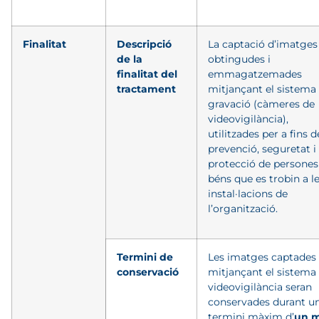
Finalitat
Descripció
La captació d’imatges
de la
obtingudes i
finalitat del
emmagatzemades
tractament
mitjançant el sistema
gravació (càmeres de
videovigilància),
utilitzades per a fins d
prevenció, seguretat i
protecció de persones 
béns que es trobin a l
instal·lacions de
l’organització.
Termini de
Les imatges captades
conservació
mitjançant el sistema
videovigilància seran
conservades durant u
termini màxim d’
un 