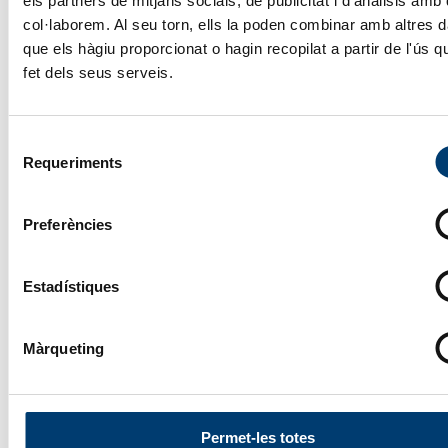
els partners de mitjans socials, de publicitat i d'anàlisis amb 
col·laborem. Al seu torn, ells la poden combinar amb altres 
que els hàgiu proporcionat o hagin recopilat a partir de l'ús 
Responsable
Identitat del
GRUP AVANÇA
fet dels seus serveis.
responsable del
C/ PRAT DE LA CRE
tractament
65, ESC B, 4ª PLAN
DESPATX 3 –
Selecció
AD500 ANDORRA 
Requeriments
de
VELLA
consentiment
+376 803 333
Preferències
avanca@avanca.ad
Estadístiques
Identificació i
Tecnodret, S.L.
Contacte del
Màrqueting
dpd@avanca.ad
DPD
Representant
Identificació i
Mallafrè Consultors
Permet-les totes