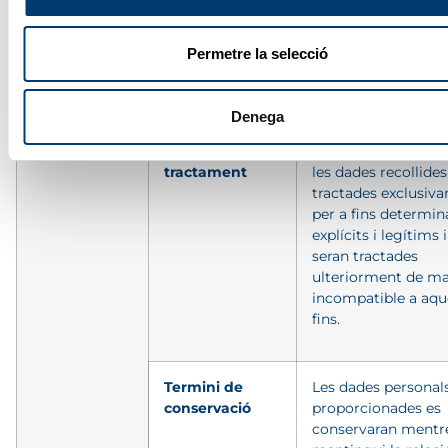
UE
contacte del
e-mail:
representant
representant.ue@ma
UE
Permetre la selecció
consultors.cat
Denega
Finalitat
Descripció de la
Atenent al “
principi
finalitat del
limitació de la final
tractament
les dades recollides
tractades exclusiv
per a fins determin
explícits i legítims 
seran tractades
ulteriorment de m
incompatible a aqu
fins.
Termini de
Les dades personal
conservació
proporcionades es
conservaran mentr