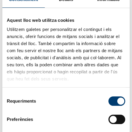
No totes les situacions requereixen una assistència
Aquest lloc web utilitza cookies
permanent. En molts casos, un suport puntual i ben
adaptat pot marcar una gran diferència en el dia a dia
Utilitzem galetes per personalitzar el contingut i els
de les famílies. Situacions habituals que requereixen
anuncis, oferir funcions de mitjans socials i analitzar el
suport temporal Alguns moments clau són: Tenir ajuda
trànsit del lloc. També compartim la informació sobre
en el moment adequat aporta tranquil·litat. Ajuda
com feu servir el nostre lloc amb els partners de mitjans
puntual vs assistència continuada No totes […]
socials, de publicitat i d'anàlisis amb qui col·laborem. Al
seu torn, ells la poden combinar amb altres dades que
Per què el treball temporal i
els hàgiu proporcionat o hagin recopilat a partir de l'ús
que heu fet dels seus serveis.
l’externalització del
reclutament marcaran el
Selecció
Requeriments
futur
de
consentiment
Preferències