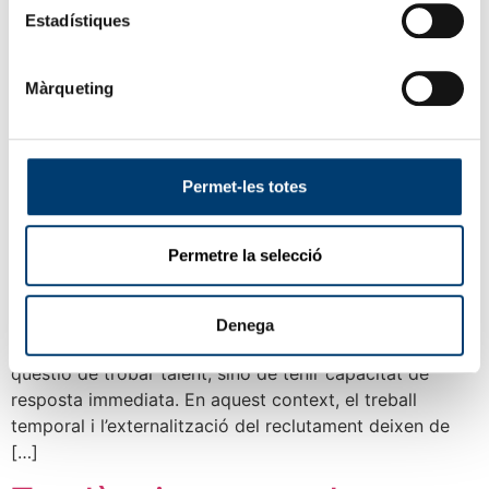
Estadístiques
Màrqueting
Permet-les totes
Permetre la selecció
El mercat laboral està canviant més ràpid del que
moltes empreses poden assumir internament. Més
rotació, més imprevistos, més especialització i menys
Denega
temps per reaccionar. El 2026 ja no serà només una
qüestió de trobar talent, sinó de tenir capacitat de
resposta immediata. En aquest context, el treball
temporal i l’externalització del reclutament deixen de
[…]