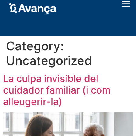
Category:
Uncategorized
La culpa invisible del
cuidador familiar (i com
alleugerir-la)