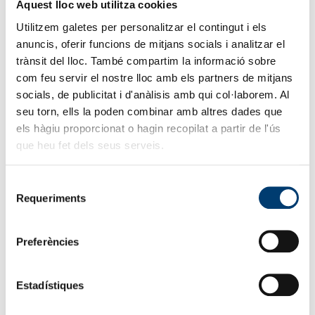
Aquest lloc web utilitza cookies
preferència per mitjans electrònics
actuals o futurs, sempre que ens
Utilitzem galetes per personalitzar el contingut i els
autoritzi al seu tractament.
anuncis, oferir funcions de mitjans socials i analitzar el
trànsit del lloc. També compartim la informació sobre
Legitimació
Interès legítim del tractament per
com feu servir el nostre lloc amb els partners de mitjans
part del responsable per mantenir la
socials, de publicitat i d'anàlisis amb qui col·laborem. Al
relació/serveis amb clients i/o
seu torn, ells la poden combinar amb altres dades que
possibles clients. Consentiment
els hàgiu proporcionat o hagin recopilat a partir de l'ús
inequívoc i específic atorgat pel
que heu fet dels seus serveis.
propi interessat.
Destinataris
Es cediran dades a altres empreses
Selecció
Requeriments
del grup AVANÇA
de
consentiment
Drets
Accedir, rectificar i suprimir les
Preferències
dades, així com altres drets com
s’explica a la +info addicional
RGPDUE
Estadístiques