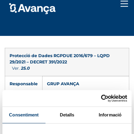
Protecció de Dades RGPDUE 2016/679 – LQPD
29/2021 – DECRET 391/2022
Ver.
25.0
Responsable
GRUP AVANÇA
Finalitat
Recollida i tractament de les seves
dades per atendre les seves consulta
sobre obtenir més informació i
Consentiment
Detalls
Informació
facilitar-li informació periòdicament
sobre els nostres productes i serveis
que poden ser del seu interès i/o