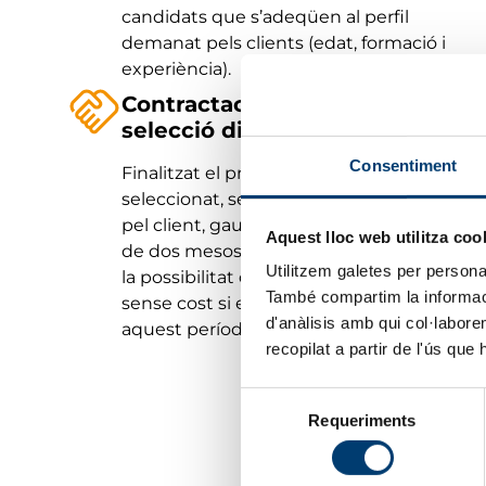
candidats que s’adeqüen al perfil
demanat pels clients (edat, formació i
experiència).
Contractació del personal i
selecció directa
Consentiment
Finalitzat el procés, el treballador
seleccionat, serà contractat directament
pel client, gaudint d’un període de prova
Aquest lloc web utilitza coo
de dos mesos. Els nostres clients tindran
Utilitzem galetes per personali
la possibilitat de tenir una nova selecció,
També compartim la informació
sense cost si el treballador no ha superat
d'anàlisis amb qui col·labore
aquest període.
recopilat a partir de l'ús que
Selecció
Requeriments
de
consentiment