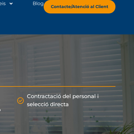
eis
Blog
Contacte/Atenció al Client
Contractació del personal i
selecció directa
ó