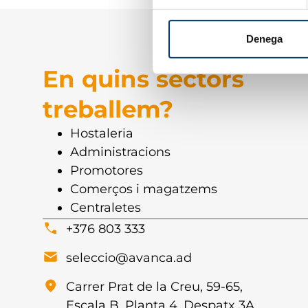
Denega
En quins sectors
treballem?
Hostaleria
Administracions
Promotores
Comerços i magatzems
Centraletes
+376 803 333
seleccio@avanca.ad
Carrer Prat de la Creu, 59-65,
Escala B, Planta 4, Despatx 3A