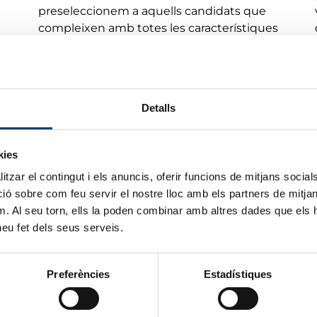
preseleccionem a aquells candidats que
compleixen amb totes les característiques
assenyalades pel client.
Subcontractació de personal
En els casos de subcontractació, els
Detalls
treballadors seran contractats
directament per Avança Activa prestant
servei als nostres clients.
kies
tzar el contingut i els anuncis, oferir funcions de mitjans socials i
 sobre com feu servir el nostre lloc amb els partners de mitjans 
m. Al seu torn, ells la poden combinar amb altres dades que els 
 heu fet dels seus serveis.
Saber-ne més
Preferències
Estadístiques