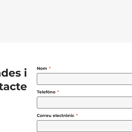
Nom
ades i
tacte
Telefóno
Correu electrònic