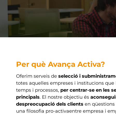
Per què Avança Activa?
Oferim serveis de
selecció i subministram
totes aquelles empreses i institucions qu
temps i processos,
per centrar-se en les s
principals
. El nostre objectiu és
aconseguir
despreocupació dels
clients
en qüestions 
una filosofia pro-activaentre empresa i em