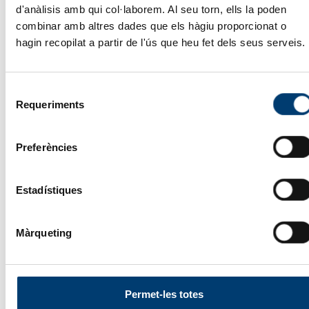
d'anàlisis amb qui col·laborem. Al seu torn, ells la poden
combinar amb altres dades que els hàgiu proporcionat o
Telèfon
*
hagin recopilat a partir de l'ús que heu fet dels seus serveis.
Correu electrònic
*
Selecció
Requeriments
de
consentiment
He llegit i accepto la
clàusula d’Informació sobre
Preferències
Protecció de Dades
Estadístiques
Autoritzo al tractament de les meves dades per a poder
rebre informació comercial per mitjans electrònics
Màrqueting
Enviar
Permet-les totes