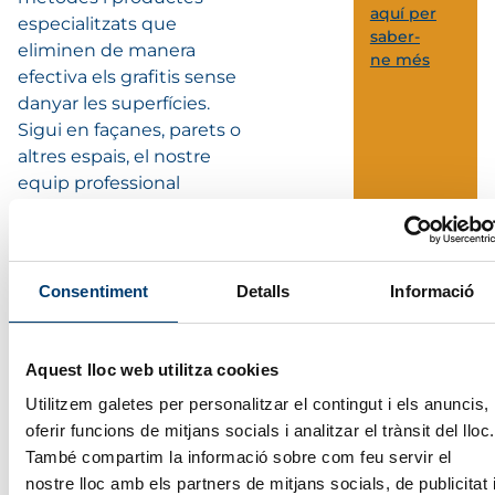
aquí per
especialitzats que
saber-
eliminen de manera
ne més
efectiva els grafitis sense
danyar les superfícies.
Sigui en façanes, parets o
altres espais, el nostre
equip professional
garanteix un resultat de
qualitat.
Consentiment
Detalls
Informació
Vols més informació?
El nostre equip t’oferirà una
proposta
Aquest lloc web utilitza cookies
personalitzada
amb els serveis que millor s’adaptin
a les teves necessitats.
Utilitzem galetes per personalitzar el contingut i els anuncis,
oferir funcions de mitjans socials i analitzar el trànsit del lloc.
Nom i cognoms
*
També compartim la informació sobre com feu servir el
nostre lloc amb els partners de mitjans socials, de publicitat 