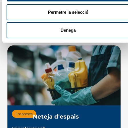
Permetre la selecció
Altres serveis
Denega
Empreses
Neteja d'espais