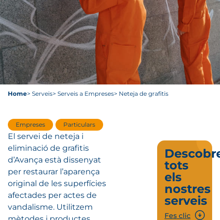
Home
> Serveis
> Serveis a Empreses
> Neteja de grafitis
Empreses
Particulars
El servei de neteja i
eliminació de grafitis
Descobre
d’Avança està dissenyat
tots
per restaurar l’aparença
els
original de les superfícies
nostres
afectades per actes de
serveis
vandalisme. Utilitzem
Fes clic
mètodes i productes