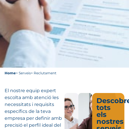
Home
> Serveis
> Reclutament
El nostre equip expert
escolta amb atenció les
Descobre
necessitats i requisits
tots
específics de la teva
els
empresa per definir amb
nostres
precisió el perfil ideal del
serveis