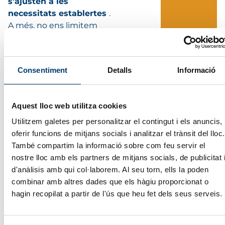
s’ajusten a les
necessitats establertes
.
A més, no ens limitem
només a les habilitats
tècniques; també ens
assegurem que els
Consentiment
Detalls
Informació
candidats comparteixin
els valors i la cultura de la
teva organització,
Aquest lloc web utilitza cookies
afavorint una integració
òptima a l’equip.
Utilitzem galetes per personalitzar el contingut i els anuncis,
oferir funcions de mitjans socials i analitzar el trànsit del lloc.
Cada fase del procés està
També compartim la informació sobre com feu servir el
dissenyada per assegurar
nostre lloc amb els partners de mitjans socials, de publicitat 
una selecció ràpida i de
d'anàlisis amb qui col·laborem. Al seu torn, ells la poden
qualitat, optimitzant
combinar amb altres dades que els hàgiu proporcionat o
temps i recursos.
hagin recopilat a partir de l'ús que heu fet dels seus serveis.
Entenem que cada
empresa té necessitats