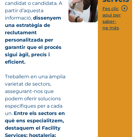
candidat o candidata. A
Fes clic
partir d’aquesta
aquí per
informació,
dissenyem
saber-
una estratègia de
ne més
reclutament
personalitzada per
garantir que el procés
sigui àgil, precís i
eficient.
Treballem en una àmplia
varietat de sectors,
assegurant-nos que
podem oferir solucions
específiques per a cada
un.
Entre els sectors en
què ens especialitzem,
destaquem el Facility
Services; hostaleria;