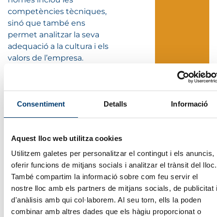
competències tècniques,
sinó que també ens
permet analitzar la seva
adequació a la cultura i els
valors de l’empresa.
Durant les entrevistes,
avaluem les habilitats
Consentiment
Detalls
Informació
interpersonals, la
capacitat de treballar en
equip, la iniciativa i la
Aquest lloc web utilitza cookies
flexibilitat dels candidats.
D’aquesta manera,
Utilitzem galetes per personalitzar el contingut i els anuncis,
garantim que cada
oferir funcions de mitjans socials i analitzar el trànsit del lloc.
candidat seleccionat
També compartim la informació sobre com feu servir el
estigui plenament alineat
nostre lloc amb els partners de mitjans socials, de publicitat 
amb les expectatives del
d'anàlisis amb qui col·laborem. Al seu torn, ells la poden
client i que pugui
combinar amb altres dades que els hàgiu proporcionat o