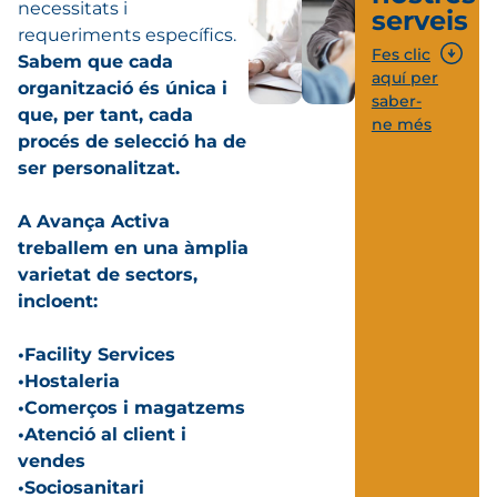
necessitats i
serveis
requeriments específics.
Fes clic
Sabem que cada
aquí per
organització és única i
saber-
que, per tant, cada
ne més
procés de selecció ha de
ser personalitzat.
A Avança Activa
treballem en una àmplia
varietat de sectors,
incloent:
•Facility Services
•Hostaleria
•Comerços i magatzems
•Atenció al client i
vendes
•Sociosanitari