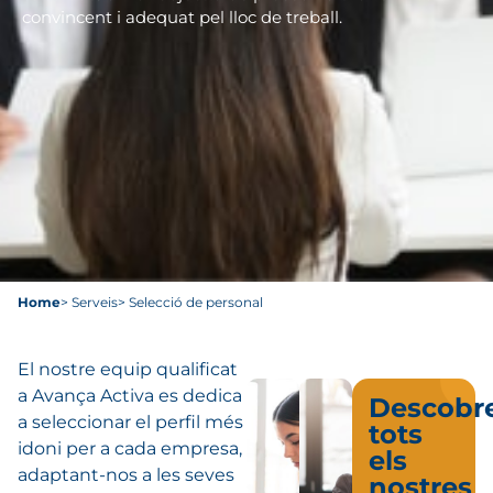
convincent i adequat pel lloc de treball.
Home
> Serveis
> Selecció de personal​
El nostre equip qualificat
a Avança Activa es dedica
Descobre
a seleccionar el perfil més
tots
idoni per a cada empresa,
els
adaptant-nos a les seves
nostres